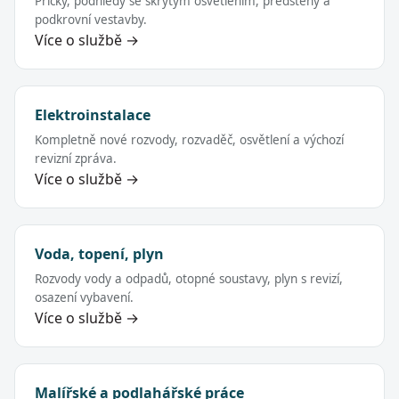
Příčky, podhledy se skrytým osvětlením, předstěny a
podkrovní vestavby.
Více o službě →
Elektroinstalace
Kompletně nové rozvody, rozvaděč, osvětlení a výchozí
revizní zpráva.
Více o službě →
Voda, topení, plyn
Rozvody vody a odpadů, otopné soustavy, plyn s revizí,
osazení vybavení.
Více o službě →
Malířské a podlahářské práce