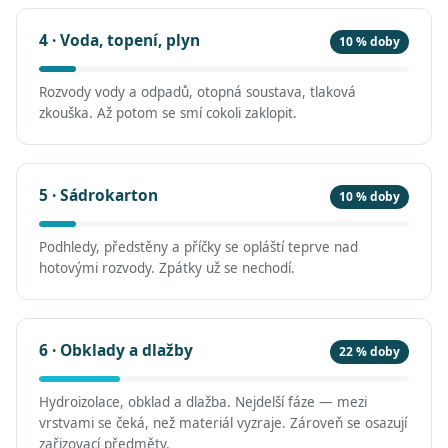
4 · Voda, topení, plyn
10 % doby
Rozvody vody a odpadů, otopná soustava, tlaková
zkouška. Až potom se smí cokoli zaklopit.
5 · Sádrokarton
10 % doby
Podhledy, předstěny a příčky se opláští teprve nad
hotovými rozvody. Zpátky už se nechodí.
6 · Obklady a dlažby
22 % doby
Hydroizolace, obklad a dlažba. Nejdelší fáze — mezi
vrstvami se čeká, než materiál vyzraje. Zároveň se osazují
zařizovací předměty.