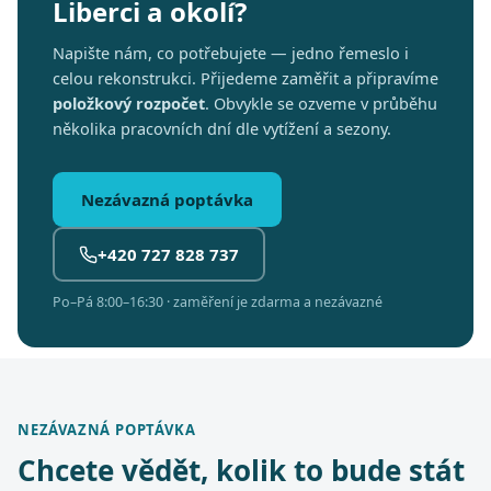
Liberci a okolí?
Napište nám, co potřebujete — jedno řemeslo i
celou rekonstrukci. Přijedeme zaměřit a připravíme
položkový rozpočet
. Obvykle se ozveme v průběhu
několika pracovních dní dle vytížení a sezony.
Nezávazná poptávka
+420 727 828 737
Po–Pá 8:00–16:30 · zaměření je zdarma a nezávazné
NEZÁVAZNÁ POPTÁVKA
Chcete vědět, kolik to bude stát