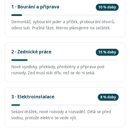
1 · Bourání a příprava
10 % doby
Demontáž, vybourání jader a příček, probourání otvorů,
odvoz suti. Prašná fáze, kterou plánujeme na začátek.
2 · Zednické práce
15 % doby
Nové vyzdívky, překlady, předstěny a příprava pod
rozvody. Zeď musí stát dřív, než se do ní seká.
3 · Elektroinstalace
8 % doby
Sekání drážek, nové rozvody a rozvaděč. Dělá se před
vodou, protože elektro se vede výš.