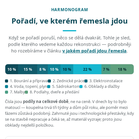
HARMONOGRAM
Pořadí, ve kterém řemesla jdou
Když se pořadí poruší, něco se dělá dvakrát. Tohle je sled,
podle kterého vedeme každou rekonstrukci — podrobněji
ho rozebíráme v článku
v jakém pořadí jdou řemesla
.
10 %
15 %
8 %
10 %
10 %
22 %
7 %
18 %
1. Bourání a příprava
2. Zednické práce
3. Elektroinstalace
4. Voda, topení, plyn
5. Sádrokarton
6. Obklady a dlažby
7. Malby
8. Podlahy, dveře a předání
Čísla jsou
podíly na celkové době
, ne na ceně. V dnech by to bylo
matoucí — koupelna trvá tři týdny a dům půl roku, ale poměr mezi
fázemi zůstává podobný. Zahrnuté jsou i technologické přestávky, kdy
se na stavbě nepracuje a čeká se, až materiál vyzraje; proto jsou
obklady nejdelší položkou.