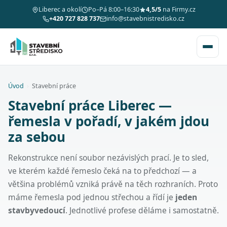
Liberec a okolí
Po–Pá 8:00–16:30
4,5/5
na Firmy.cz
+420 727 828 737
info@stavebnistredisko.cz
Úvod
›
Stavební práce
Stavební práce Liberec —
řemesla v pořadí, v jakém jdou
za sebou
Rekonstrukce není soubor nezávislých prací. Je to sled,
ve kterém každé řemeslo čeká na to předchozí — a
většina problémů vzniká právě na těch rozhraních. Proto
máme řemesla pod jednou střechou a řídí je
jeden
stavbyvedoucí
. Jednotlivé profese děláme i samostatně.