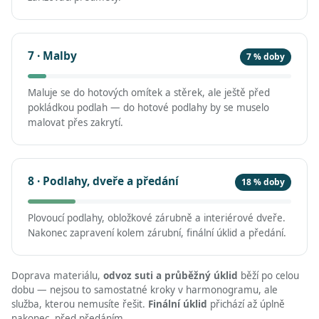
7 · Malby
7 % doby
Maluje se do hotových omítek a stěrek, ale ještě před
pokládkou podlah — do hotové podlahy by se muselo
malovat přes zakrytí.
8 · Podlahy, dveře a předání
18 % doby
Plovoucí podlahy, obložkové zárubně a interiérové dveře.
Nakonec zapravení kolem zárubní, finální úklid a předání.
Doprava materiálu,
odvoz suti a průběžný úklid
běží po celou
dobu — nejsou to samostatné kroky v harmonogramu, ale
služba, kterou nemusíte řešit.
Finální úklid
přichází až úplně
nakonec, před předáním.