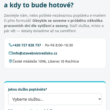
a kdy to bude hotové?
Zavolejte nám, nebo pošlete nezávaznou poptávku e-mailem
či přes formulář.
Obvykle se ozveme v průběhu několika
pracovních dní dle vytížení a sezony.
Stačí služba, místo a
pár vět — detaily doladíme až na zaměření.
+420 727 828 737
· Po–Pá 8:00–16:30
info@stavebnistredisko.cz
České mládeže 1096, Liberec VI-Rochlice
Jakou službu poptáváte?