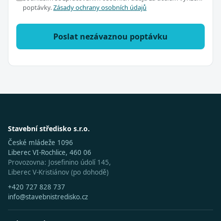
poptávky.
Zásady ochrany osobních údajů
Poslat nezávaznou poptávku
Stavební středisko s.r.o.
České mládeže 1096
Liberec VI-Rochlice, 460 06
Provozovna: Josefinino údolí 145,
Liberec V-Kristiánov (po dohodě)
+420 727 828 737
info@stavebnistredisko.cz