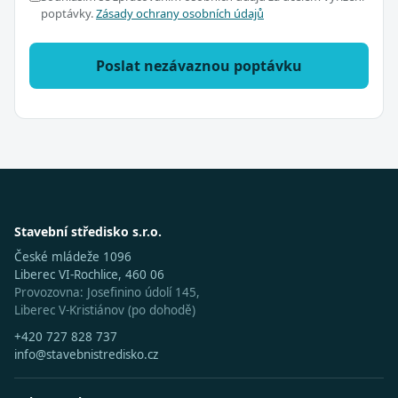
poptávky.
Zásady ochrany osobních údajů
Poslat nezávaznou poptávku
Stavební středisko s.r.o.
České mládeže 1096
Liberec VI-Rochlice, 460 06
Provozovna: Josefinino údolí 145,
Liberec V-Kristiánov (po dohodě)
+420 727 828 737
info@stavebnistredisko.cz