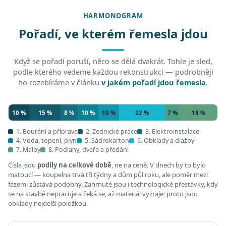
HARMONOGRAM
Pořadí, ve kterém řemesla jdou
Když se pořadí poruší, něco se dělá dvakrát. Tohle je sled,
podle kterého vedeme každou rekonstrukci — podrobněji
ho rozebíráme v článku
v jakém pořadí jdou řemesla
.
10 %
15 %
8 %
10 %
10 %
22 %
7 %
18 %
1. Bourání a příprava
2. Zednické práce
3. Elektroinstalace
4. Voda, topení, plyn
5. Sádrokarton
6. Obklady a dlažby
7. Malby
8. Podlahy, dveře a předání
Čísla jsou
podíly na celkové době
, ne na ceně. V dnech by to bylo
matoucí — koupelna trvá tři týdny a dům půl roku, ale poměr mezi
fázemi zůstává podobný. Zahrnuté jsou i technologické přestávky, kdy
se na stavbě nepracuje a čeká se, až materiál vyzraje; proto jsou
obklady nejdelší položkou.