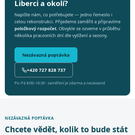
Liberci a okolí?
Napište nám, co potřebujete — jedno řemeslo i
celou rekonstrukci. Přijedeme zaměřit a připravíme
položkový rozpočet
. Obvykle se ozveme v průběhu
několika pracovních dní dle vytížení a sezony.
Nezávazná poptávka
+420 727 828 737
Po–Pá 8:00–16:30 · zaměření je zdarma a nezávazné
NEZÁVAZNÁ POPTÁVKA
Chcete vědět, kolik to bude stát