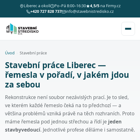
Liberec a okolí
Po–Pá 8:00–16:30
4,5/5
na Firmy.cz
+420 727 828 737
info@stavebnistredisko.cz
Úvod
›
Stavební práce
Stavební práce Liberec —
řemesla v pořadí, v jakém jdou
za sebou
Rekonstrukce není soubor nezávislých prací. Je to sled,
ve kterém každé řemeslo čeká na to předchozí — a
většina problémů vzniká právě na těch rozhraních. Proto
máme řemesla pod jednou střechou a řídí je
jeden
stavbyvedoucí
. Jednotlivé profese děláme i samostatně.