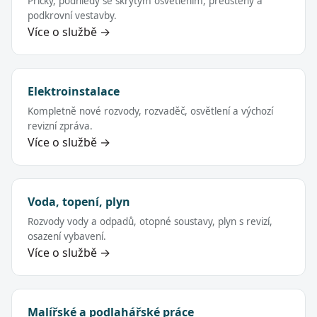
Příčky, podhledy se skrytým osvětlením, předstěny a
podkrovní vestavby.
Více o službě →
Elektroinstalace
Kompletně nové rozvody, rozvaděč, osvětlení a výchozí
revizní zpráva.
Více o službě →
Voda, topení, plyn
Rozvody vody a odpadů, otopné soustavy, plyn s revizí,
osazení vybavení.
Více o službě →
Malířské a podlahářské práce