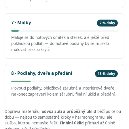
7 · Malby
7 % doby
Maluje se do hotových omítek a stěrek, ale ještě před
pokládkou podlah — do hotové podlahy by se muselo
malovat přes zakrytí.
8 · Podlahy, dveře a předání
18 % doby
Plovoucí podlahy, obložkové zárubně a interiérové dveře.
Nakonec zapravení kolem zárubní, finální úklid a předání.
Doprava materiálu,
odvoz suti a průběžný úklid
běží po celou
dobu — nejsou to samostatné kroky v harmonogramu, ale
služba, kterou nemusíte řešit.
Finální úklid
přichází až úplně
nakonec, před předáním.