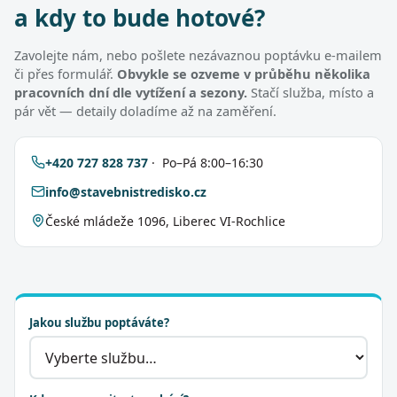
a kdy to bude hotové?
Zavolejte nám, nebo pošlete nezávaznou poptávku e-mailem
či přes formulář.
Obvykle se ozveme v průběhu několika
pracovních dní dle vytížení a sezony.
Stačí služba, místo a
pár vět — detaily doladíme až na zaměření.
+420 727 828 737
· Po–Pá 8:00–16:30
info@stavebnistredisko.cz
České mládeže 1096, Liberec VI-Rochlice
Jakou službu poptáváte?