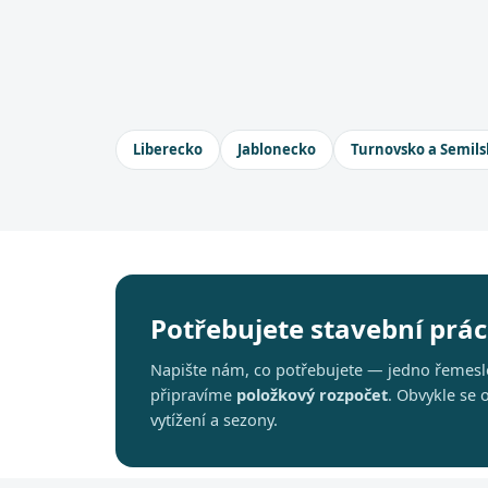
Liberecko
Jablonecko
Turnovsko a Semils
Potřebujete stavební práce
Napište nám, co potřebujete — jedno řemeslo
připravíme
položkový rozpočet
. Obvykle se
vytížení a sezony.