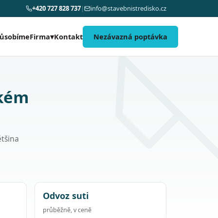
+420 727 828 737
|
info@stavebnistredisko.cz
působíme
Kontakt
Nezávazná poptávka
Firma
▾
akém
ětšina
Odvoz suti
průběžně, v ceně