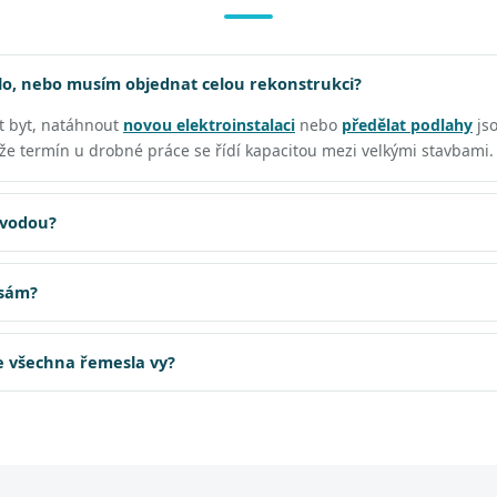
o, nebo musím objednat celou rekonstrukci?
t byt, natáhnout
novou elektroinstalaci
nebo
předělat podlahy
js
, že termín u drobné práce se řídí kapacitou mezi velkými stavbami.
 vodou?
 sám?
te všechna řemesla vy?