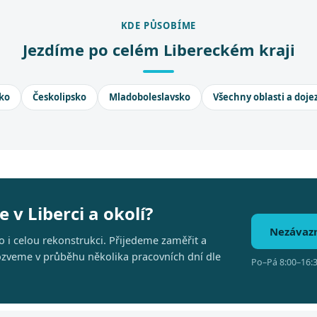
KDE PŮSOBÍME
Jezdíme po celém Libereckém kraji
ko
Českolipsko
Mladoboleslavsko
Všechny oblasti a doje
 v Liberci a okolí?
Nezávaz
 i celou rekonstrukci. Přijedeme zaměřit a
 ozveme v průběhu několika pracovních dní dle
Po–Pá 8:00–16:3