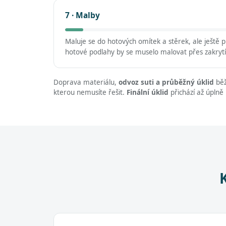
7 · Malby
Maluje se do hotových omítek a stěrek, ale ještě
hotové podlahy by se muselo malovat přes zakrytí
Doprava materiálu,
odvoz suti a průběžný úklid
běž
kterou nemusíte řešit.
Finální úklid
přichází až úplně