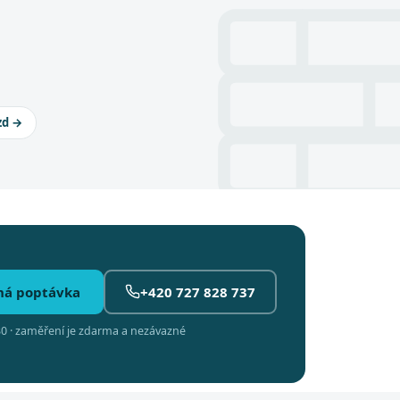
zd →
ná poptávka
+420 727 828 737
0 · zaměření je zdarma a nezávazné