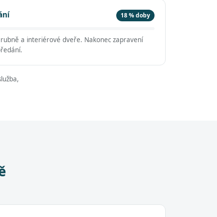
ání
18 % doby
árubně a interiérové dveře. Nakonec zapravení
předání.
lužba,
ě