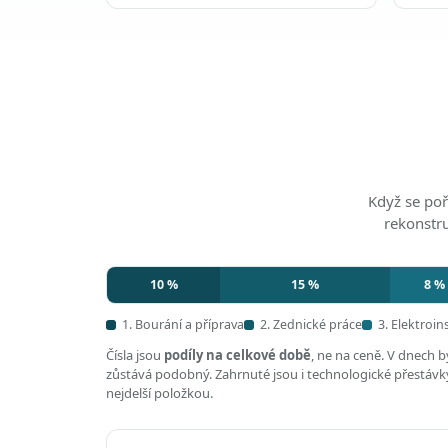
Když se poř
rekonstr
10 %
15 %
8 %
1. Bourání a příprava
2. Zednické práce
3. Elektroin
Čísla jsou
podíly na celkové době
, ne na ceně. V dnech 
zůstává podobný. Zahrnuté jsou i technologické přestávky,
nejdelší položkou.