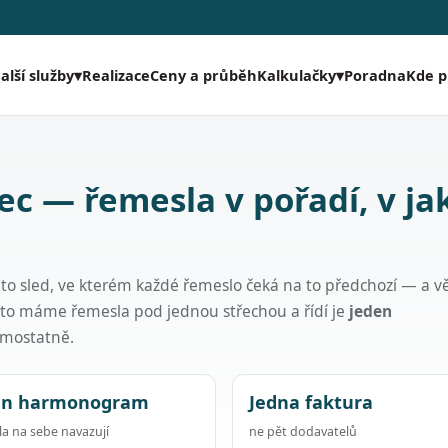
Realizace
Ceny a průběh
Poradna
Kde 
alší služby
▾
Kalkulačky
▾
ec — řemesla v pořadí, v j
 to sled, ve kterém každé řemeslo čeká na to předchozí — a v
oto máme řemesla pod jednou střechou a řídí je
jeden
samostatně.
en harmonogram
Jedna faktura
a na sebe navazují
ne pět dodavatelů