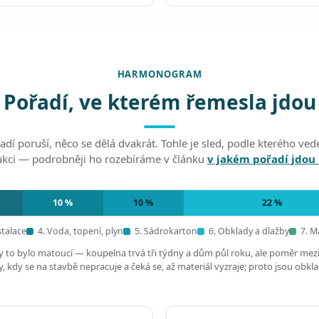
HARMONOGRAM
Pořadí, ve kterém řemesla jdou
adí poruší, něco se dělá dvakrát. Tohle je sled, podle kterého v
ukci — podrobněji ho rozebíráme v článku
v jakém pořadí jdou
10 %
10 %
22 %
stalace
4. Voda, topení, plyn
5. Sádrokarton
6. Obklady a dlažby
7. M
by to bylo matoucí — koupelna trvá tři týdny a dům půl roku, ale poměr mez
 kdy se na stavbě nepracuje a čeká se, až materiál vyzraje; proto jsou obkl