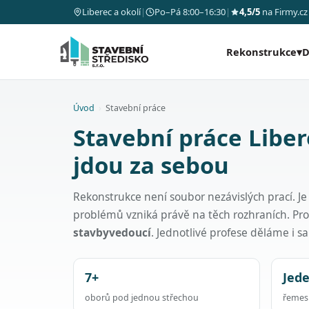
Liberec a okolí
|
Po–Pá 8:00–16:30
|
4,5/5
na Firmy.cz
Rekonstrukce
▾
D
Úvod
›
Stavební práce
Stavební práce Liber
jdou za sebou
Rekonstrukce není soubor nezávislých prací. Je
problémů vzniká právě na těch rozhraních. Pr
stavbyvedoucí
. Jednotlivé profese děláme i 
7+
Jed
oborů pod jednou střechou
řemesl