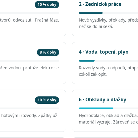
2 · Zednické práce
10 % doby
vorů, odvoz suti. Prašná fáze,
Nové vyzdívky, překlady, předs
než se do ní seká.
4 · Voda, topení, plyn
8 % doby
před vodou, protože elektro se
Rozvody vody a odpadů, otopn
cokoli zaklopit.
6 · Obklady a dlažby
10 % doby
d hotovými rozvody. Zpátky už
Hydroizolace, obklad a dlažba
materiál vyzraje. Zároveň se o