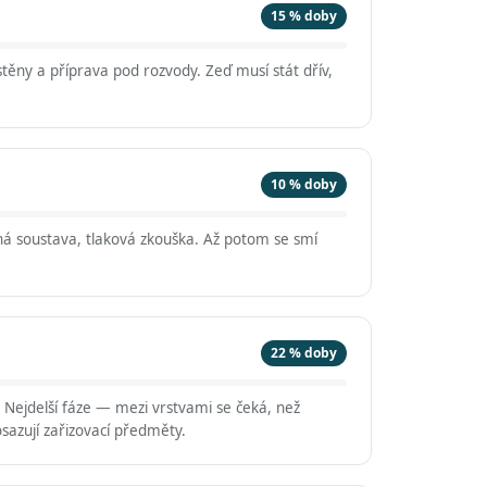
15 % doby
těny a příprava pod rozvody. Zeď musí stát dřív,
10 % doby
á soustava, tlaková zkouška. Až potom se smí
22 % doby
. Nejdelší fáze — mezi vrstvami se čeká, než
sazují zařizovací předměty.