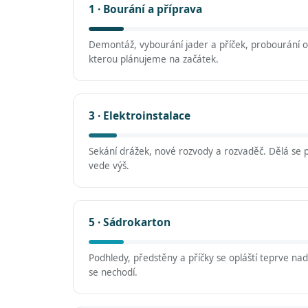
1 · Bourání a příprava
Demontáž, vybourání jader a příček, probourání ot
kterou plánujeme na začátek.
3 · Elektroinstalace
Sekání drážek, nové rozvody a rozvaděč. Dělá se 
vede výš.
5 · Sádrokarton
Podhledy, předstěny a příčky se opláští teprve na
se nechodí.