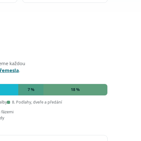
edeme každou
 řemesla
.
7 %
18 %
alby
8. Podlahy, dveře a předání
i fázemi
ady