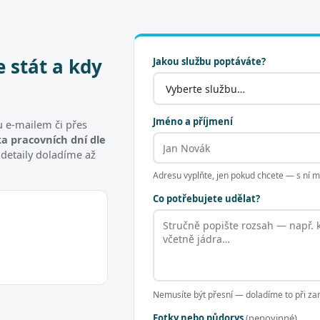
e stát a kdy
Jakou službu poptáváte?
Jméno a příjmení
 e-mailem či přes
a pracovních dní dle
 detaily doladíme až
Adresu vyplňte, jen pokud chcete — s ní
Co potřebujete udělat?
Nemusíte být přesní — doladíme to při za
Fotky nebo půdorys
(nepovinné)