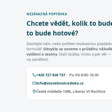
NEZÁVAZNÁ POPTÁVKA
Chcete vědět, kolik to bud
to bude hotové?
Zavolejte nám, nebo pošlete nezávaznou poptávku
formulář.
Obvykle se ozveme v průběhu několik
vytížení a sezony.
Stačí služba, místo a pár vět —
na zaměření.
+420 727 828 737
· Po–Pá 8:00–16:30
info@stavebnistredisko.cz
České mládeže 1096, Liberec VI-Rochlice