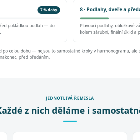
8 · Podlahy, dveře a před
7 % doby
 před pokládkou podlah — do
Plovoucí podlahy, obložkové z
.
kolem zárubní, finální úklid a 
í po celou dobu — nejsou to samostatné kroky v harmonogramu, ale s
 nakonec, před předáním.
JEDNOTLIVÁ ŘEMESLA
Každé z nich děláme i samostatn