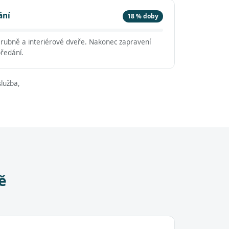
ání
18 % doby
árubně a interiérové dveře. Nakonec zapravení
předání.
lužba,
ě