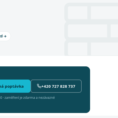
zd →
ná poptávka
+420 727 828 737
0 · zaměření je zdarma a nezávazné