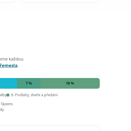
edeme každou
 řemesla
.
7 %
18 %
alby
8. Podlahy, dveře a předání
i fázemi
ady