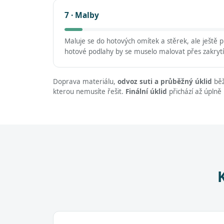
7 · Malby
Maluje se do hotových omítek a stěrek, ale ještě
hotové podlahy by se muselo malovat přes zakrytí
Doprava materiálu,
odvoz suti a průběžný úklid
běž
kterou nemusíte řešit.
Finální úklid
přichází až úplně