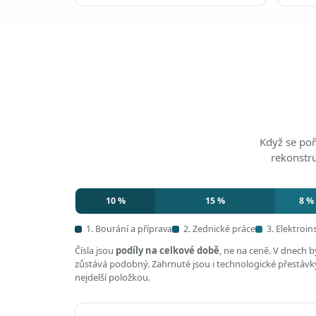
Když se poř
rekonstr
10 %
15 %
8 %
1. Bourání a příprava
2. Zednické práce
3. Elektroin
Čísla jsou
podíly na celkové době
, ne na ceně. V dnech 
zůstává podobný. Zahrnuté jsou i technologické přestávky,
nejdelší položkou.