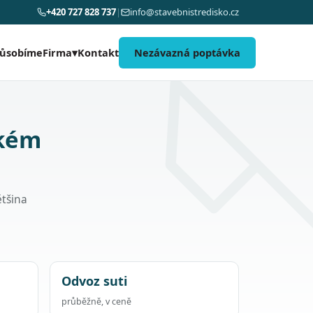
+420 727 828 737
|
info@stavebnistredisko.cz
působíme
Kontakt
Nezávazná poptávka
Firma
▾
akém
ětšina
Odvoz suti
průběžně, v ceně