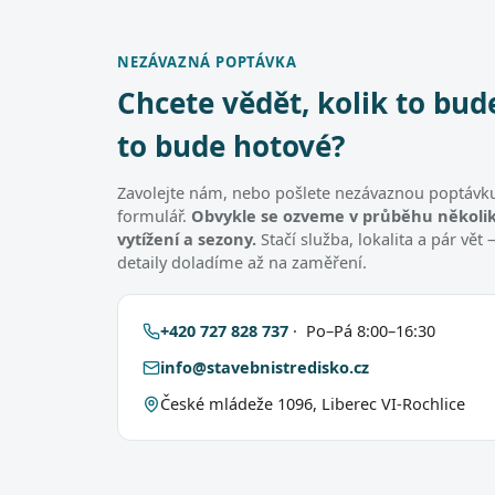
NEZÁVAZNÁ POPTÁVKA
Chcete vědět, kolik to bud
to bude hotové?
Zavolejte nám, nebo pošlete nezávaznou poptávku
formulář.
Obvykle se ozveme v průběhu několik
vytížení a sezony.
Stačí služba, lokalita a pár vě
detaily doladíme až na zaměření.
+420 727 828 737
· Po–Pá 8:00–16:30
info@stavebnistredisko.cz
České mládeže 1096, Liberec VI-Rochlice