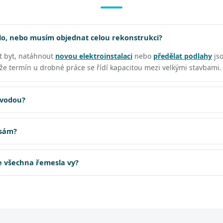
o, nebo musím objednat celou rekonstrukci?
t byt, natáhnout
novou elektroinstalaci
nebo
předělat podlahy
js
, že termín u drobné práce se řídí kapacitou mezi velkými stavbami.
 vodou?
 sám?
te všechna řemesla vy?