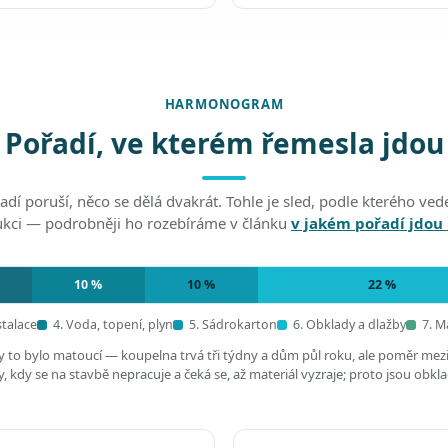
HARMONOGRAM
Pořadí, ve kterém řemesla jdou
adí poruší, něco se dělá dvakrát. Tohle je sled, podle kterého v
ukci — podrobněji ho rozebíráme v článku
v jakém pořadí jdou
10 %
10 %
22 %
stalace
4. Voda, topení, plyn
5. Sádrokarton
6. Obklady a dlažby
7. M
by to bylo matoucí — koupelna trvá tři týdny a dům půl roku, ale poměr mez
 kdy se na stavbě nepracuje a čeká se, až materiál vyzraje; proto jsou obkl