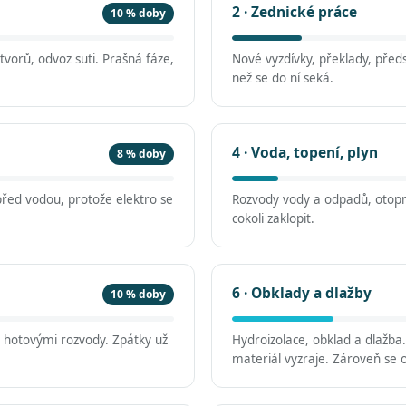
2 · Zednické práce
10 % doby
vorů, odvoz suti. Prašná fáze,
Nové vyzdívky, překlady, předs
než se do ní seká.
4 · Voda, topení, plyn
8 % doby
před vodou, protože elektro se
Rozvody vody a odpadů, otopn
cokoli zaklopit.
6 · Obklady a dlažby
10 % doby
d hotovými rozvody. Zpátky už
Hydroizolace, obklad a dlažba
materiál vyzraje. Zároveň se o