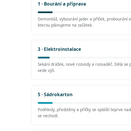
1 · Bourání a příprava
Demontáž, vybourání jader a příček, probourání ot
kterou plánujeme na začátek.
3 · Elektroinstalace
Sekání drážek, nové rozvody a rozvaděč. Dělá se 
vede výš.
5 · Sádrokarton
Podhledy, předstěny a příčky se opláští teprve na
se nechodí.