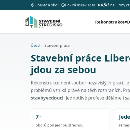
Liberec a okolí
|
Po–Pá 8:00–16:30
|
4,5/5
na Firmy.cz
Rekonstrukce
▾
D
Úvod
›
Stavební práce
Stavební práce Liber
jdou za sebou
Rekonstrukce není soubor nezávislých prací. Je
problémů vzniká právě na těch rozhraních. Pr
stavbyvedoucí
. Jednotlivé profese děláme i 
7+
Jed
oborů pod jednou střechou
řemesl