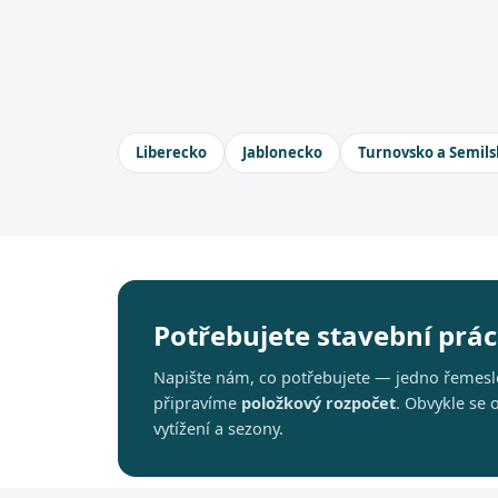
Liberecko
Jablonecko
Turnovsko a Semils
Potřebujete stavební práce
Napište nám, co potřebujete — jedno řemeslo
připravíme
položkový rozpočet
. Obvykle se
vytížení a sezony.