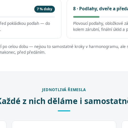
8 · Podlahy, dveře a před
7 % doby
 před pokládkou podlah — do
Plovoucí podlahy, obložkové z
.
kolem zárubní, finální úklid a 
í po celou dobu — nejsou to samostatné kroky v harmonogramu, ale s
 nakonec, před předáním.
JEDNOTLIVÁ ŘEMESLA
Každé z nich děláme i samostatn