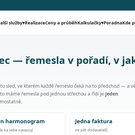
Realizace
Ceny a průběh
Poradna
Kde 
alší služby
▾
Kalkulačky
▾
ec — řemesla v pořadí, v j
 to sled, ve kterém každé řemeslo čeká na to předchozí — a v
oto máme řemesla pod jednou střechou a řídí je
jeden
samostatně.
en harmonogram
Jedna faktura
a na sebe navazují
ne pět dodavatelů