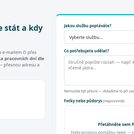
e stát a kdy
Jakou službu poptáváte?
Co potřebujete udělat?
 e-mailem či přes
a pracovních dní dle
t — přesnou adresu a
Nemusíte být přesní — doladíme to při za
Fotky nebo půdorys
(nepovinné)
Přetáhněte sem f
Fotky prostoru pomůžou nejvíc — st