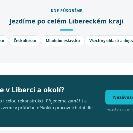
KDE PŮSOBÍME
Jezdíme po celém Libereckém kraji
ko
Českolipsko
Mladoboleslavsko
Všechny oblasti a doje
 v Liberci a okolí?
Nezávaz
 i celou rekonstrukci. Přijedeme zaměřit a
 ozveme v průběhu několika pracovních dní dle
Po–Pá 8:00–16:3