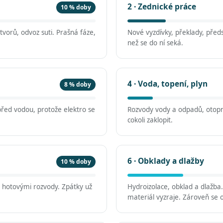
2 · Zednické práce
10 % doby
vorů, odvoz suti. Prašná fáze,
Nové vyzdívky, překlady, předs
než se do ní seká.
4 · Voda, topení, plyn
8 % doby
před vodou, protože elektro se
Rozvody vody a odpadů, otopn
cokoli zaklopit.
6 · Obklady a dlažby
10 % doby
d hotovými rozvody. Zpátky už
Hydroizolace, obklad a dlažba
materiál vyzraje. Zároveň se o