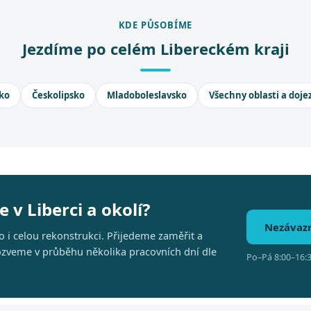
KDE PŮSOBÍME
Jezdíme po celém Libereckém kraji
ko
Českolipsko
Mladoboleslavsko
Všechny oblasti a doje
 v Liberci a okolí?
Nezávaz
 i celou rekonstrukci. Přijedeme zaměřit a
 ozveme v průběhu několika pracovních dní dle
Po–Pá 8:00–16:3