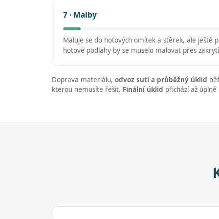
7 · Malby
Maluje se do hotových omítek a stěrek, ale ještě
hotové podlahy by se muselo malovat přes zakrytí
Doprava materiálu,
odvoz suti a průběžný úklid
běž
kterou nemusíte řešit.
Finální úklid
přichází až úplně