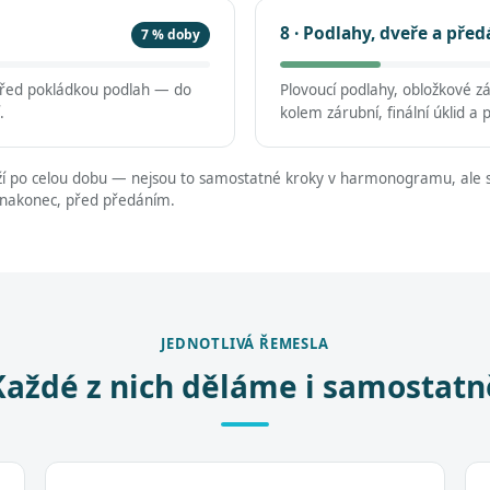
8 · Podlahy, dveře a před
7 % doby
 před pokládkou podlah — do
Plovoucí podlahy, obložkové z
.
kolem zárubní, finální úklid a 
í po celou dobu — nejsou to samostatné kroky v harmonogramu, ale s
 nakonec, před předáním.
JEDNOTLIVÁ ŘEMESLA
Každé z nich děláme i samostatn