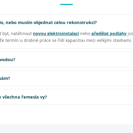
o, nebo musím objednat celou rekonstrukci?
t byt, natáhnout
novou elektroinstalaci
nebo
předělat podlahy
js
, že termín u drobné práce se řídí kapacitou mezi velkými stavbami.
 vodou?
 sám?
te všechna řemesla vy?