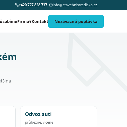
+420 727 828 737
|
info@stavebnistredisko.cz
působíme
Kontakt
Nezávazná poptávka
Firma
▾
akém
ětšina
Odvoz suti
průběžně, v ceně