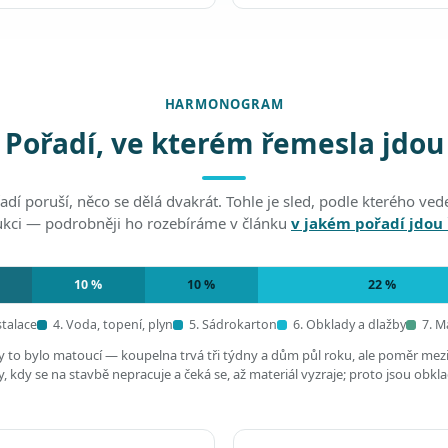
HARMONOGRAM
Pořadí, ve kterém řemesla jdou
adí poruší, něco se dělá dvakrát. Tohle je sled, podle kterého v
ukci — podrobněji ho rozebíráme v článku
v jakém pořadí jdou
10 %
10 %
22 %
stalace
4. Voda, topení, plyn
5. Sádrokarton
6. Obklady a dlažby
7. M
by to bylo matoucí — koupelna trvá tři týdny a dům půl roku, ale poměr mez
 kdy se na stavbě nepracuje a čeká se, až materiál vyzraje; proto jsou obkl