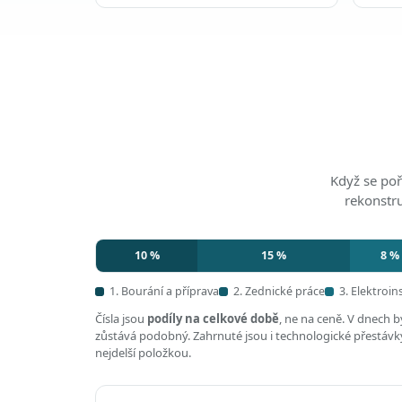
Když se poř
rekonstr
10 %
15 %
8 %
1. Bourání a příprava
2. Zednické práce
3. Elektroin
Čísla jsou
podíly na celkové době
, ne na ceně. V dnech 
zůstává podobný. Zahrnuté jsou i technologické přestávky,
nejdelší položkou.