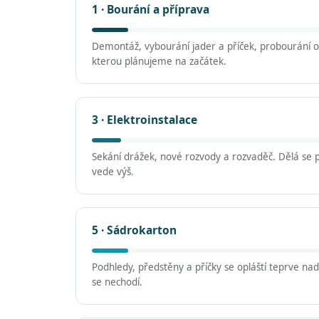
1 · Bourání a příprava
Demontáž, vybourání jader a příček, probourání ot
kterou plánujeme na začátek.
3 · Elektroinstalace
Sekání drážek, nové rozvody a rozvaděč. Dělá se 
vede výš.
5 · Sádrokarton
Podhledy, předstěny a příčky se opláští teprve na
se nechodí.