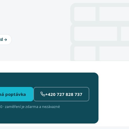
zd →
ná poptávka
+420 727 828 737
0 · zaměření je zdarma a nezávazné