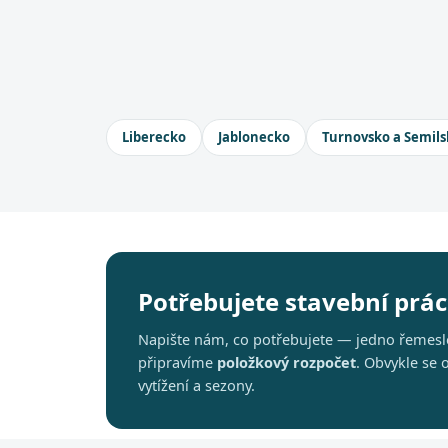
Liberecko
Jablonecko
Turnovsko a Semils
Potřebujete stavební práce
Napište nám, co potřebujete — jedno řemeslo
připravíme
položkový rozpočet
. Obvykle se
vytížení a sezony.