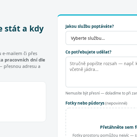
e stát a kdy
Jakou službu poptáváte?
Co potřebujete udělat?
 e-mailem či přes
a pracovních dní dle
t — přesnou adresu a
Nemusíte být přesní — doladíme to při za
Fotky nebo půdorys
(nepovinné)
Přetáhněte sem f
Fotky prostoru pomůžou nejvíc — st