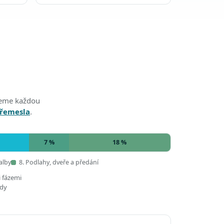
edeme každou
 řemesla
.
7 %
18 %
alby
8. Podlahy, dveře a předání
i fázemi
ady