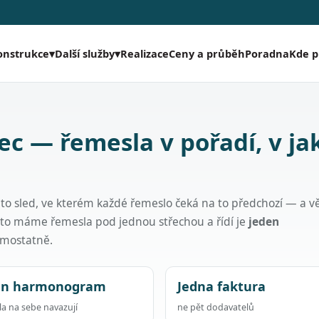
Realizace
Ceny a průběh
Poradna
Kde 
onstrukce
▾
Další služby
▾
ec — řemesla v pořadí, v j
 to sled, ve kterém každé řemeslo čeká na to předchozí — a v
oto máme řemesla pod jednou střechou a řídí je
jeden
samostatně.
en harmonogram
Jedna faktura
a na sebe navazují
ne pět dodavatelů