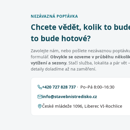
NEZÁVAZNÁ POPTÁVKA
Chcete vědět, kolik to bud
to bude hotové?
Zavolejte nám, nebo pošlete nezávaznou poptávku
formulář.
Obvykle se ozveme v průběhu několik
vytížení a sezony.
Stačí služba, lokalita a pár vě
detaily doladíme až na zaměření.
+420 727 828 737
· Po–Pá 8:00–16:30
info@stavebnistredisko.cz
České mládeže 1096, Liberec VI-Rochlice