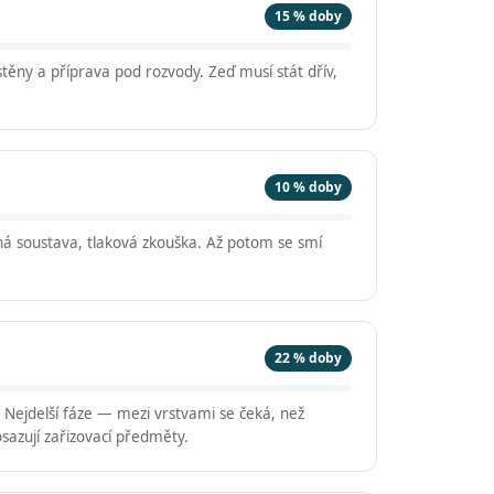
15 % doby
těny a příprava pod rozvody. Zeď musí stát dřív,
10 % doby
á soustava, tlaková zkouška. Až potom se smí
22 % doby
. Nejdelší fáze — mezi vrstvami se čeká, než
sazují zařizovací předměty.