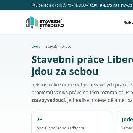
Liberec a okolí
|
Po–Pá 8:00–16:30
|
4,5/5
na Firmy.cz
Rek
Úvod
›
Stavební práce
Stavební práce Liber
jdou za sebou
Rekonstrukce není soubor nezávislých prací. Je
problémů vzniká právě na těch rozhraních. Pr
stavbyvedoucí
. Jednotlivé profese děláme i 
7+
Jed
oborů pod jednou střechou
řemesl