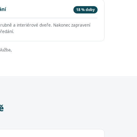
ání
18 % doby
árubně a interiérové dveře. Nakonec zapravení
předání.
lužba,
ě