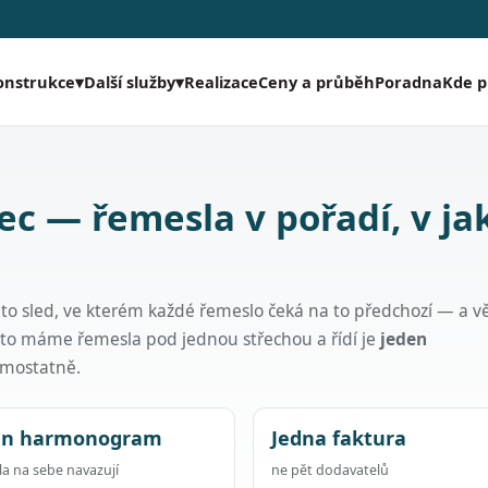
Realizace
Ceny a průběh
Poradna
Kde 
onstrukce
▾
Další služby
▾
ec — řemesla v pořadí, v j
 to sled, ve kterém každé řemeslo čeká na to předchozí — a v
oto máme řemesla pod jednou střechou a řídí je
jeden
samostatně.
en harmonogram
Jedna faktura
a na sebe navazují
ne pět dodavatelů