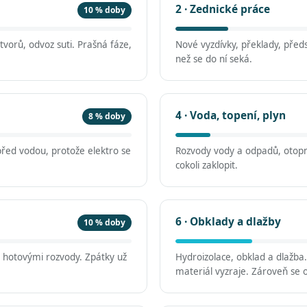
2 · Zednické práce
10 % doby
vorů, odvoz suti. Prašná fáze,
Nové vyzdívky, překlady, předs
než se do ní seká.
4 · Voda, topení, plyn
8 % doby
před vodou, protože elektro se
Rozvody vody a odpadů, otopn
cokoli zaklopit.
6 · Obklady a dlažby
10 % doby
d hotovými rozvody. Zpátky už
Hydroizolace, obklad a dlažba
materiál vyzraje. Zároveň se o