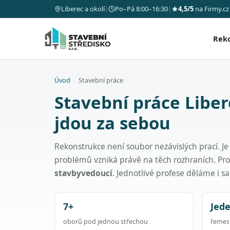
Liberec a okolí
|
Po–Pá 8:00–16:30
|
4,5/5
na Firmy.cz
Rek
Úvod
›
Stavební práce
Stavební práce Liber
jdou za sebou
Rekonstrukce není soubor nezávislých prací. Je
problémů vzniká právě na těch rozhraních. Pr
stavbyvedoucí
. Jednotlivé profese děláme i 
7+
Jed
oborů pod jednou střechou
řemesl