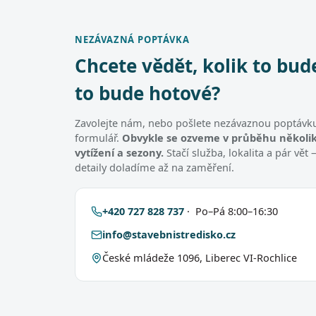
NEZÁVAZNÁ POPTÁVKA
Chcete vědět, kolik to bud
to bude hotové?
Zavolejte nám, nebo pošlete nezávaznou poptávku
formulář.
Obvykle se ozveme v průběhu několik
vytížení a sezony.
Stačí služba, lokalita a pár vě
detaily doladíme až na zaměření.
+420 727 828 737
· Po–Pá 8:00–16:30
info@stavebnistredisko.cz
České mládeže 1096, Liberec VI-Rochlice