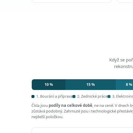
Když se poř
rekonstr
10 %
15 %
8 %
1. Bourání a příprava
2. Zednické práce
3. Elektroin
Čísla jsou
podíly na celkové době
, ne na ceně. V dnech 
zůstává podobný. Zahrnuté jsou i technologické přestávky,
nejdelší položkou.