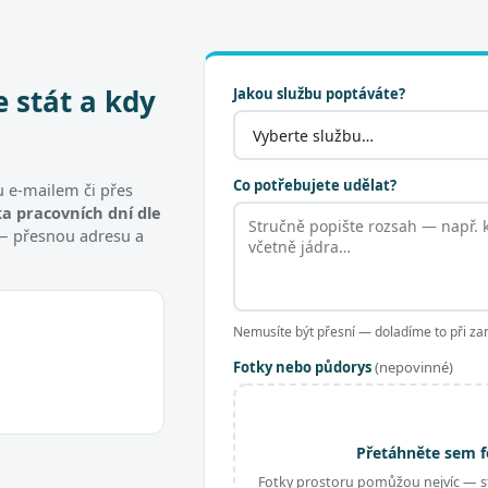
e stát a kdy
Jakou službu poptáváte?
Co potřebujete udělat?
 e-mailem či přes
a pracovních dní dle
t — přesnou adresu a
Nemusíte být přesní — doladíme to při za
Fotky nebo půdorys
(nepovinné)
Přetáhněte sem f
Fotky prostoru pomůžou nejvíc — st