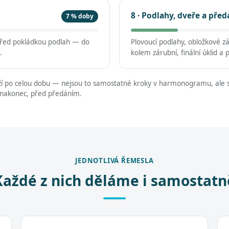
8 · Podlahy, dveře a před
7 % doby
 před pokládkou podlah — do
Plovoucí podlahy, obložkové z
.
kolem zárubní, finální úklid a 
í po celou dobu — nejsou to samostatné kroky v harmonogramu, ale s
 nakonec, před předáním.
JEDNOTLIVÁ ŘEMESLA
Každé z nich děláme i samostatn