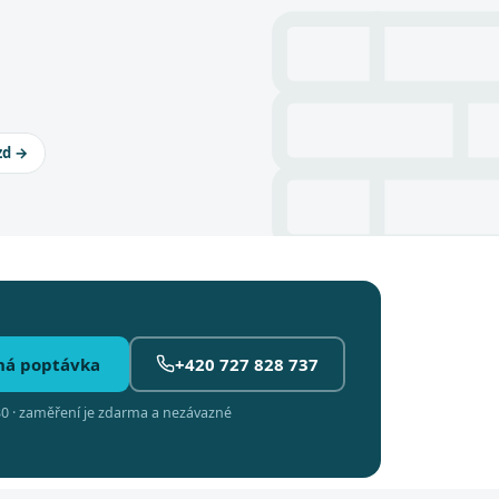
zd →
ná poptávka
+420 727 828 737
0 · zaměření je zdarma a nezávazné