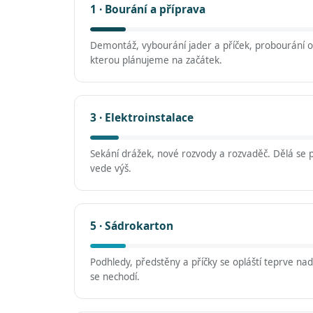
1 · Bourání a příprava
Demontáž, vybourání jader a příček, probourání ot
kterou plánujeme na začátek.
3 · Elektroinstalace
Sekání drážek, nové rozvody a rozvaděč. Dělá se 
vede výš.
5 · Sádrokarton
Podhledy, předstěny a příčky se opláští teprve na
se nechodí.