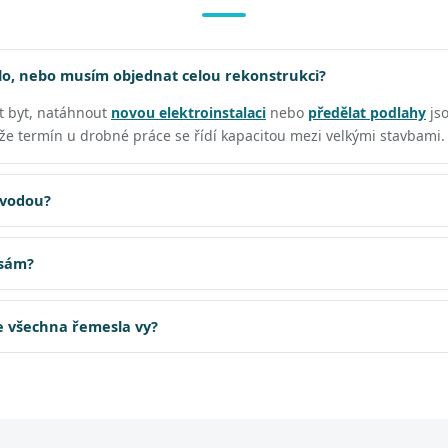
o, nebo musím objednat celou rekonstrukci?
t byt, natáhnout
novou elektroinstalaci
nebo
předělat podlahy
js
, že termín u drobné práce se řídí kapacitou mezi velkými stavbami.
 vodou?
 sám?
te všechna řemesla vy?