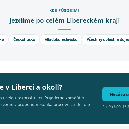
KDE PŮSOBÍME
Jezdíme po celém Libereckém kraji
ko
Českolipsko
Mladoboleslavsko
Všechny oblasti a doje
 v Liberci a okolí?
Nezávaz
 i celou rekonstrukci. Přijedeme zaměřit a
 ozveme v průběhu několika pracovních dní dle
Po–Pá 8:00–16:3