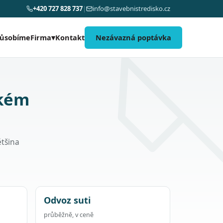
+420 727 828 737
|
info@stavebnistredisko.cz
působíme
Kontakt
Nezávazná poptávka
Firma
▾
akém
ětšina
Odvoz suti
průběžně, v ceně