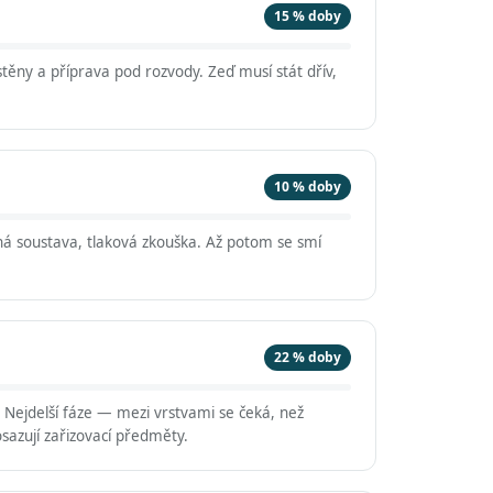
15 % doby
těny a příprava pod rozvody. Zeď musí stát dřív,
10 % doby
á soustava, tlaková zkouška. Až potom se smí
22 % doby
. Nejdelší fáze — mezi vrstvami se čeká, než
sazují zařizovací předměty.