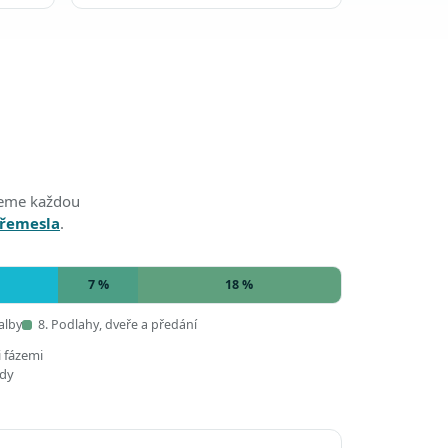
edeme každou
 řemesla
.
7 %
18 %
alby
8. Podlahy, dveře a předání
i fázemi
ady