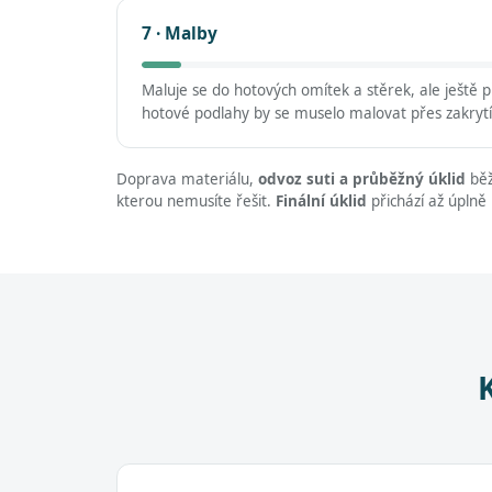
7 · Malby
Maluje se do hotových omítek a stěrek, ale ještě
hotové podlahy by se muselo malovat přes zakrytí
Doprava materiálu,
odvoz suti a průběžný úklid
běž
kterou nemusíte řešit.
Finální úklid
přichází až úplně