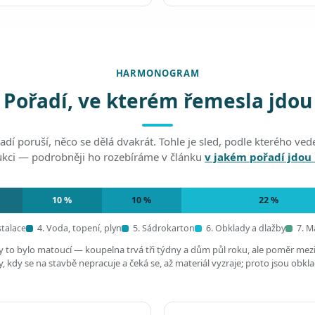
HARMONOGRAM
Pořadí, ve kterém řemesla jdou
adí poruší, něco se dělá dvakrát. Tohle je sled, podle kterého v
ukci — podrobněji ho rozebíráme v článku
v jakém pořadí jdou
10 %
10 %
22 %
stalace
4. Voda, topení, plyn
5. Sádrokarton
6. Obklady a dlažby
7. M
by to bylo matoucí — koupelna trvá tři týdny a dům půl roku, ale poměr mez
 kdy se na stavbě nepracuje a čeká se, až materiál vyzraje; proto jsou obkl