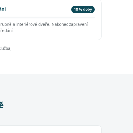
ání
18 % doby
árubně a interiérové dveře. Nakonec zapravení
předání.
lužba,
ě