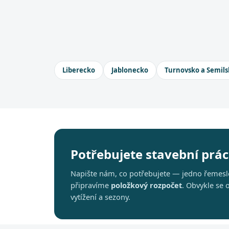
Liberecko
Jablonecko
Turnovsko a Semils
Potřebujete stavební práce
Napište nám, co potřebujete — jedno řemeslo
připravíme
položkový rozpočet
. Obvykle se
vytížení a sezony.