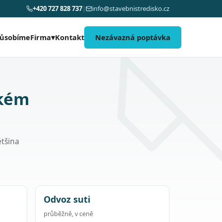
+420 727 828 737
|
info@stavebnistredisko.cz
působíme
Kontakt
Nezávazná poptávka
Firma
▾
akém
ětšina
Odvoz suti
průběžně, v ceně