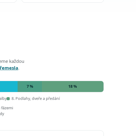
edeme každou
 řemesla
.
7 %
18 %
alby
8. Podlahy, dveře a předání
i fázemi
ady