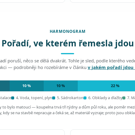
HARMONOGRAM
Pořadí, ve kterém řemesla jdou
adí poruší, něco se dělá dvakrát. Tohle je sled, podle kterého v
ukci — podrobněji ho rozebíráme v článku
v jakém pořadí jdou
10 %
10 %
22 %
stalace
4. Voda, topení, plyn
5. Sádrokarton
6. Obklady a dlažby
7. M
by to bylo matoucí — koupelna trvá tři týdny a dům půl roku, ale poměr mez
 kdy se na stavbě nepracuje a čeká se, až materiál vyzraje; proto jsou obkl