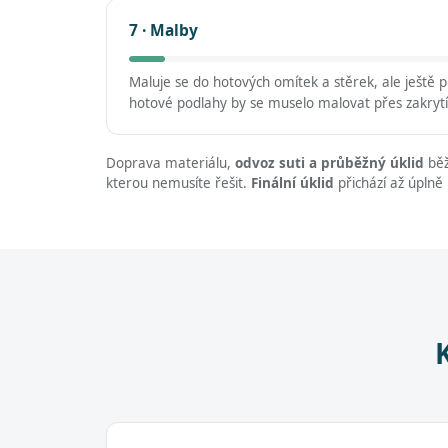
7 · Malby
Maluje se do hotových omítek a stěrek, ale ještě
hotové podlahy by se muselo malovat přes zakrytí
Doprava materiálu,
odvoz suti a průběžný úklid
běž
kterou nemusíte řešit.
Finální úklid
přichází až úplně