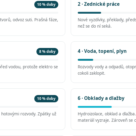
2 · Zednické práce
10 % doby
vorů, odvoz suti. Prašná fáze,
Nové vyzdívky, překlady, předs
než se do ní seká.
4 · Voda, topení, plyn
8 % doby
před vodou, protože elektro se
Rozvody vody a odpadů, otopn
cokoli zaklopit.
6 · Obklady a dlažby
10 % doby
d hotovými rozvody. Zpátky už
Hydroizolace, obklad a dlažba
materiál vyzraje. Zároveň se o