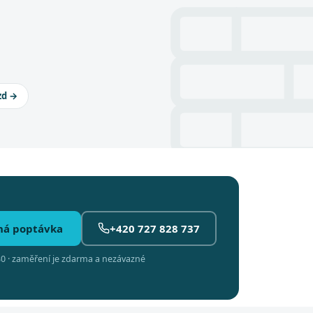
zd →
ná poptávka
+420 727 828 737
0 · zaměření je zdarma a nezávazné