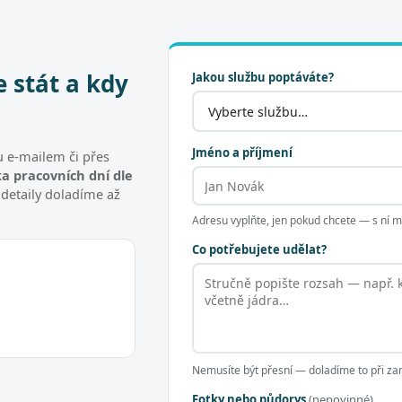
e stát a kdy
Jakou službu poptáváte?
Jméno a příjmení
 e-mailem či přes
a pracovních dní dle
 detaily doladíme až
Adresu vyplňte, jen pokud chcete — s ní
Co potřebujete udělat?
Nemusíte být přesní — doladíme to při za
Fotky nebo půdorys
(nepovinné)