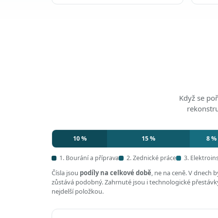
Když se poř
rekonstr
10 %
15 %
8 %
1. Bourání a příprava
2. Zednické práce
3. Elektroin
Čísla jsou
podíly na celkové době
, ne na ceně. V dnech 
zůstává podobný. Zahrnuté jsou i technologické přestávky,
nejdelší položkou.