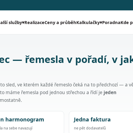
Realizace
Ceny a průběh
Poradna
Kde 
alší služby
▾
Kalkulačky
▾
ec — řemesla v pořadí, v j
 to sled, ve kterém každé řemeslo čeká na to předchozí — a v
oto máme řemesla pod jednou střechou a řídí je
jeden
samostatně.
en harmonogram
Jedna faktura
a na sebe navazují
ne pět dodavatelů