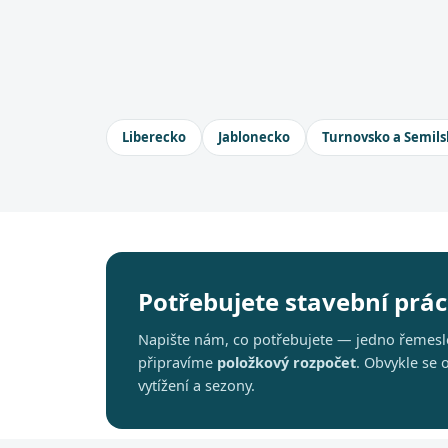
Liberecko
Jablonecko
Turnovsko a Semils
Potřebujete stavební práce
Napište nám, co potřebujete — jedno řemeslo
připravíme
položkový rozpočet
. Obvykle se
vytížení a sezony.