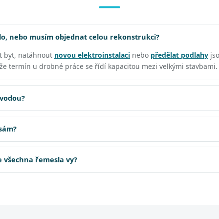
o, nebo musím objednat celou rekonstrukci?
t byt, natáhnout
novou elektroinstalaci
nebo
předělat podlahy
js
, že termín u drobné práce se řídí kapacitou mezi velkými stavbami.
 vodou?
 sám?
te všechna řemesla vy?