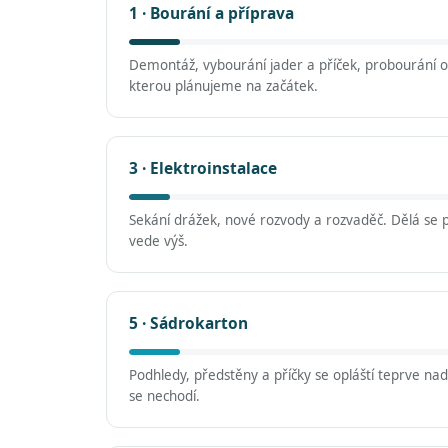
1 · Bourání a příprava
Demontáž, vybourání jader a příček, probourání ot
kterou plánujeme na začátek.
3 · Elektroinstalace
Sekání drážek, nové rozvody a rozvaděč. Dělá se 
vede výš.
5 · Sádrokarton
Podhledy, předstěny a příčky se opláští teprve na
se nechodí.