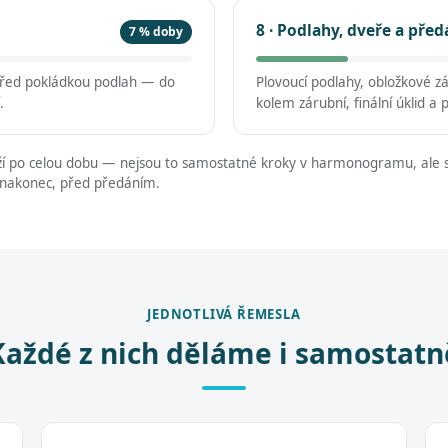
8 · Podlahy, dveře a před
7 % doby
 před pokládkou podlah — do
Plovoucí podlahy, obložkové z
.
kolem zárubní, finální úklid a 
í po celou dobu — nejsou to samostatné kroky v harmonogramu, ale s
 nakonec, před předáním.
JEDNOTLIVÁ ŘEMESLA
Každé z nich děláme i samostatn