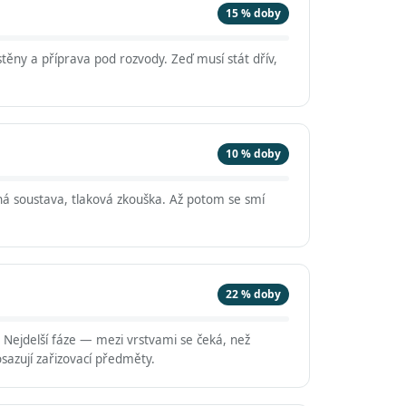
15 % doby
těny a příprava pod rozvody. Zeď musí stát dřív,
10 % doby
á soustava, tlaková zkouška. Až potom se smí
22 % doby
. Nejdelší fáze — mezi vrstvami se čeká, než
sazují zařizovací předměty.