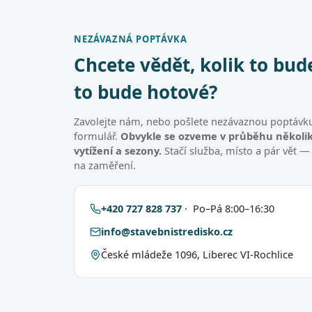
NEZÁVAZNÁ POPTÁVKA
Chcete vědět, kolik to bud
to bude hotové?
Zavolejte nám, nebo pošlete nezávaznou poptávku
formulář.
Obvykle se ozveme v průběhu několik
vytížení a sezony.
Stačí služba, místo a pár vět —
na zaměření.
+420 727 828 737
· Po–Pá 8:00–16:30
info@stavebnistredisko.cz
České mládeže 1096, Liberec VI-Rochlice