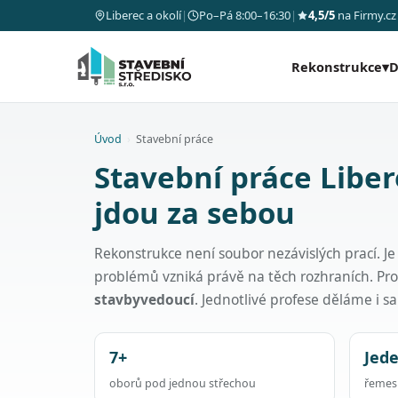
Liberec a okolí
|
Po–Pá 8:00–16:30
|
4,5/5
na Firmy.cz
Rekonstrukce
▾
D
Úvod
›
Stavební práce
Stavební práce Liber
jdou za sebou
Rekonstrukce není soubor nezávislých prací. Je
problémů vzniká právě na těch rozhraních. Pr
stavbyvedoucí
. Jednotlivé profese děláme i 
7+
Jed
oborů pod jednou střechou
řemesl