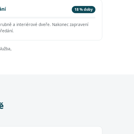
ání
18 % doby
árubně a interiérové dveře. Nakonec zapravení
předání.
lužba,
ě