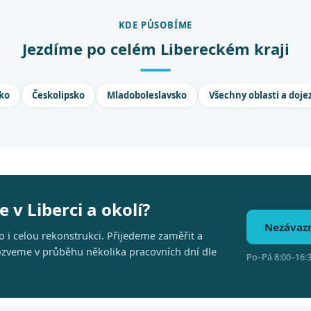
KDE PŮSOBÍME
Jezdíme po celém Libereckém kraji
ko
Českolipsko
Mladoboleslavsko
Všechny oblasti a doje
 v Liberci a okolí?
Nezávaz
 i celou rekonstrukci. Přijedeme zaměřit a
 ozveme v průběhu několika pracovních dní dle
Po–Pá 8:00–16:3