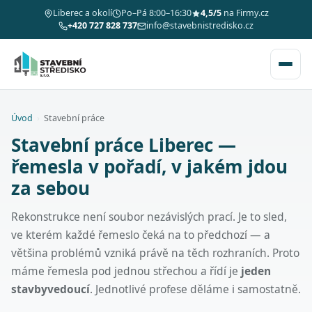
Liberec a okolí
Po–Pá 8:00–16:30
4,5/5
na Firmy.cz
+420 727 828 737
info@stavebnistredisko.cz
Úvod
›
Stavební práce
Stavební práce Liberec —
řemesla v pořadí, v jakém jdou
za sebou
Rekonstrukce není soubor nezávislých prací. Je to sled,
ve kterém každé řemeslo čeká na to předchozí — a
většina problémů vzniká právě na těch rozhraních. Proto
máme řemesla pod jednou střechou a řídí je
jeden
stavbyvedoucí
. Jednotlivé profese děláme i samostatně.