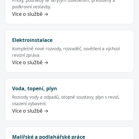
Příčky, podhledy se skrytým osvětlením, předstěny a
podkrovní vestavby.
Více o službě →
Elektroinstalace
Kompletně nové rozvody, rozvaděč, osvětlení a výchozí
revizní zpráva.
Více o službě →
Voda, topení, plyn
Rozvody vody a odpadů, otopné soustavy, plyn s revizí,
osazení vybavení.
Více o službě →
Malířské a podlahářské práce