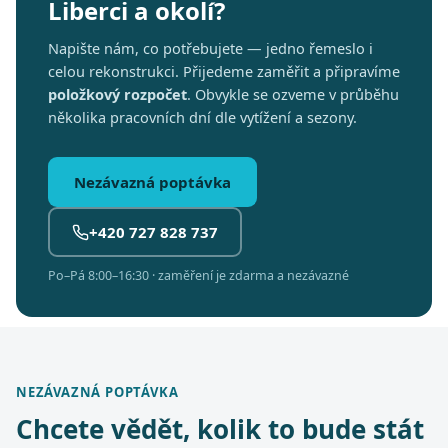
Liberci a okolí?
Napište nám, co potřebujete — jedno řemeslo i
celou rekonstrukci. Přijedeme zaměřit a připravíme
položkový rozpočet
. Obvykle se ozveme v průběhu
několika pracovních dní dle vytížení a sezony.
Nezávazná poptávka
+420 727 828 737
Po–Pá 8:00–16:30 · zaměření je zdarma a nezávazné
NEZÁVAZNÁ POPTÁVKA
Chcete vědět, kolik to bude stát