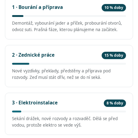
1 · Bourání a příprava
10 % doby
Demontáž, vybourání jader a příček, probourání otvorů,
odvoz suti. Prašná fáze, kterou plánujeme na začátek.
2 · Zednické práce
15 % doby
Nové vyzdívky, překlady, předstěny a příprava pod
rozvody. Zeď musí stát dřív, než se do ní seká.
3 · Elektroinstalace
8 % doby
Sekání drážek, nové rozvody a rozvaděč. Dělá se před
vodou, protože elektro se vede výš.