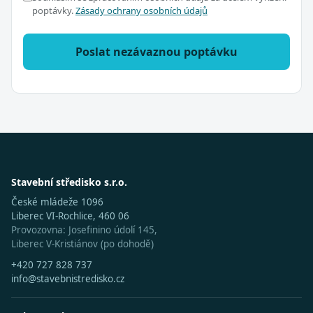
poptávky.
Zásady ochrany osobních údajů
Poslat nezávaznou poptávku
Stavební středisko s.r.o.
České mládeže 1096
Liberec VI-Rochlice, 460 06
Provozovna: Josefinino údolí 145,
Liberec V-Kristiánov (po dohodě)
+420 727 828 737
info@stavebnistredisko.cz