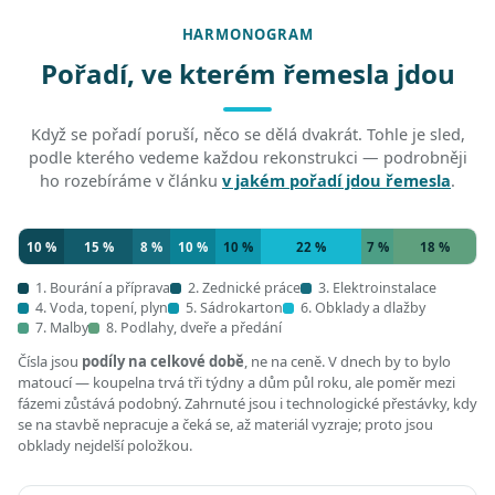
HARMONOGRAM
Pořadí, ve kterém řemesla jdou
Když se pořadí poruší, něco se dělá dvakrát. Tohle je sled,
podle kterého vedeme každou rekonstrukci — podrobněji
ho rozebíráme v článku
v jakém pořadí jdou řemesla
.
10 %
15 %
8 %
10 %
10 %
22 %
7 %
18 %
1. Bourání a příprava
2. Zednické práce
3. Elektroinstalace
4. Voda, topení, plyn
5. Sádrokarton
6. Obklady a dlažby
7. Malby
8. Podlahy, dveře a předání
Čísla jsou
podíly na celkové době
, ne na ceně. V dnech by to bylo
matoucí — koupelna trvá tři týdny a dům půl roku, ale poměr mezi
fázemi zůstává podobný. Zahrnuté jsou i technologické přestávky, kdy
se na stavbě nepracuje a čeká se, až materiál vyzraje; proto jsou
obklady nejdelší položkou.