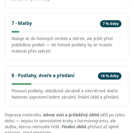
7 · Malby
7 % doby
Maluje se do hotových omítek a stěrek, ale ještě před
pokládkou podlah — do hotové podlahy by se muselo
malovat přes zakrytí.
8 · Podlahy, dveře a předání
18 % doby
Plovoucí podlahy, obložkové zárubně a interiérové dveře.
Nakonec zapravení kolem zárubní, finální úklid a předání.
Doprava materiálu,
odvoz suti a průběžný úklid
běží po celou
dobu — nejsou to samostatné kroky v harmonogramu, ale
služba, kterou nemusíte řešit.
Finální úklid
přichází až úplně
nakonec, před předáním.