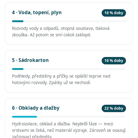
4 · Voda, topení, plyn
10 % doby
Rozvody vody a odpadů, otopná soustava, tlaková
zkouška. Až potom se smí cokoli zaklopit.
5 · Sádrokarton
10 % doby
Podhledy, předstěny a příčky se opláští teprve nad
hotovými rozvody. Zpátky už se nechodí.
6 · Obklady a dlažby
22 % doby
Hydroizolace, obklad a dlažba. Nejdelší fáze — mezi
vrstvami se čeká, než materiál vyzraje. Zároveň se osazují
zařizovací předměty.