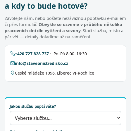
a kdy to bude hotové?
Zavolejte nám, nebo pošlete nezávaznou poptávku e-mailem
či přes formulář.
Obvykle se ozveme v průběhu několika
pracovních dní dle vytížení a sezony.
Stačí služba, místo a
pár vět — detaily doladíme až na zaměření.
+420 727 828 737
· Po–Pá 8:00–16:30
info@stavebnistredisko.cz
České mládeže 1096, Liberec VI-Rochlice
Jakou službu poptáváte?