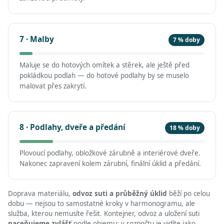
7 · Malby
7 % doby
Maluje se do hotových omítek a stěrek, ale ještě před
pokládkou podlah — do hotové podlahy by se muselo
malovat přes zakrytí.
8 · Podlahy, dveře a předání
18 % doby
Plovoucí podlahy, obložkové zárubně a interiérové dveře.
Nakonec zapravení kolem zárubní, finální úklid a předání.
Doprava materiálu,
odvoz suti a průběžný úklid
běží po celou
dobu — nejsou to samostatné kroky v harmonogramu, ale
služba, kterou nemusíte řešit. Kontejner, odvoz a uložení suti
naceňujeme zvlášť
podle objemu; v rozpočtu je vidíte jako