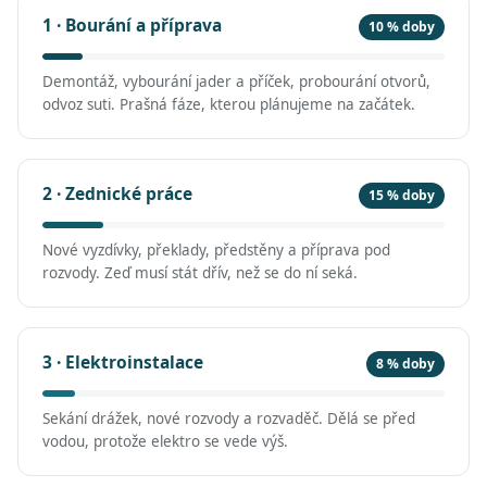
1 · Bourání a příprava
10 % doby
Demontáž, vybourání jader a příček, probourání otvorů,
odvoz suti. Prašná fáze, kterou plánujeme na začátek.
2 · Zednické práce
15 % doby
Nové vyzdívky, překlady, předstěny a příprava pod
rozvody. Zeď musí stát dřív, než se do ní seká.
3 · Elektroinstalace
8 % doby
Sekání drážek, nové rozvody a rozvaděč. Dělá se před
vodou, protože elektro se vede výš.