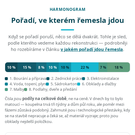
HARMONOGRAM
Pořadí, ve kterém řemesla jdou
Když se pořadí poruší, něco se dělá dvakrát. Tohle je sled,
podle kterého vedeme každou rekonstrukci — podrobněji
ho rozebíráme v článku
v jakém pořadí jdou řemesla
.
10 %
15 %
8 %
10 %
10 %
22 %
7 %
18 %
1. Bourání a příprava
2. Zednické práce
3. Elektroinstalace
4. Voda, topení, plyn
5. Sádrokarton
6. Obklady a dlažby
7. Malby
8. Podlahy, dveře a předání
Čísla jsou
podíly na celkové době
, ne na ceně. V dnech by to bylo
matoucí — koupelna trvá tři týdny a dům půl roku, ale poměr mezi
fázemi zůstává podobný. Zahrnuté jsou i technologické přestávky, kdy
se na stavbě nepracuje a čeká se, až materiál vyzraje; proto jsou
obklady nejdelší položkou.