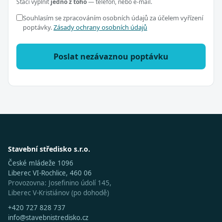
Stačí vyplnit
jedno z toho
— telefon, nebo e-mail.
Souhlasím se zpracováním osobních údajů za účelem vyřízení
poptávky.
Zásady ochrany osobních údajů
Poslat nezávaznou poptávku
Stavební středisko s.r.o.
České mládeže 1096
Liberec VI-Rochlice, 460 06
Provozovna: Josefinino údolí 145,
Liberec V-Kristiánov (po dohodě)
+420 727 828 737
info@stavebnistredisko.cz