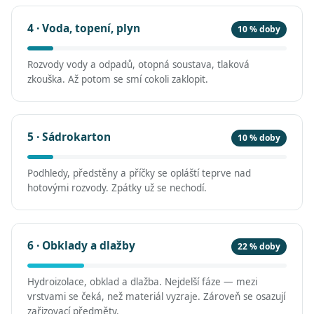
4 · Voda, topení, plyn
10 % doby
Rozvody vody a odpadů, otopná soustava, tlaková
zkouška. Až potom se smí cokoli zaklopit.
5 · Sádrokarton
10 % doby
Podhledy, předstěny a příčky se opláští teprve nad
hotovými rozvody. Zpátky už se nechodí.
6 · Obklady a dlažby
22 % doby
Hydroizolace, obklad a dlažba. Nejdelší fáze — mezi
vrstvami se čeká, než materiál vyzraje. Zároveň se osazují
zařizovací předměty.