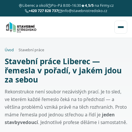
Liberec a okolí
Po–Pá 8:00–16:30
4,5/5
na Firmy.cz
+420 727 828 737
info@stavebnistredisko.cz
Úvod
›
Stavební práce
Stavební práce Liberec —
řemesla v pořadí, v jakém jdou
za sebou
Rekonstrukce není soubor nezávislých prací. Je to sled,
ve kterém každé řemeslo čeká na to předchozí — a
většina problémů vzniká právě na těch rozhraních. Proto
máme řemesla pod jednou střechou a řídí je
jeden
stavbyvedoucí
. Jednotlivé profese děláme i samostatně.