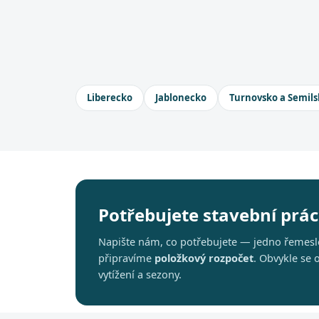
Liberecko
Jablonecko
Turnovsko a Semils
Potřebujete stavební práce
Napište nám, co potřebujete — jedno řemeslo
připravíme
položkový rozpočet
. Obvykle se
vytížení a sezony.