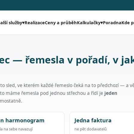
Realizace
Ceny a průběh
Poradna
Kde 
alší služby
▾
Kalkulačky
▾
ec — řemesla v pořadí, v j
 to sled, ve kterém každé řemeslo čeká na to předchozí — a v
oto máme řemesla pod jednou střechou a řídí je
jeden
samostatně.
en harmonogram
Jedna faktura
a na sebe navazují
ne pět dodavatelů