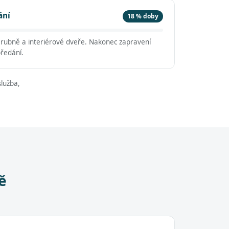
ání
18 % doby
árubně a interiérové dveře. Nakonec zapravení
předání.
lužba,
ě