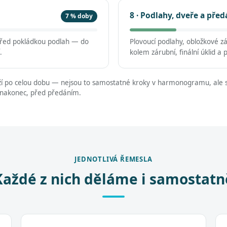
8 · Podlahy, dveře a před
7 % doby
 před pokládkou podlah — do
Plovoucí podlahy, obložkové z
.
kolem zárubní, finální úklid a 
í po celou dobu — nejsou to samostatné kroky v harmonogramu, ale s
 nakonec, před předáním.
JEDNOTLIVÁ ŘEMESLA
Každé z nich děláme i samostatn