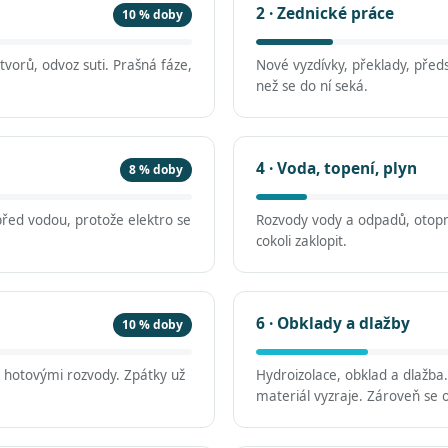
2 · Zednické práce
10 % doby
vorů, odvoz suti. Prašná fáze,
Nové vyzdívky, překlady, předs
než se do ní seká.
4 · Voda, topení, plyn
8 % doby
před vodou, protože elektro se
Rozvody vody a odpadů, otopn
cokoli zaklopit.
6 · Obklady a dlažby
10 % doby
d hotovými rozvody. Zpátky už
Hydroizolace, obklad a dlažba
materiál vyzraje. Zároveň se o