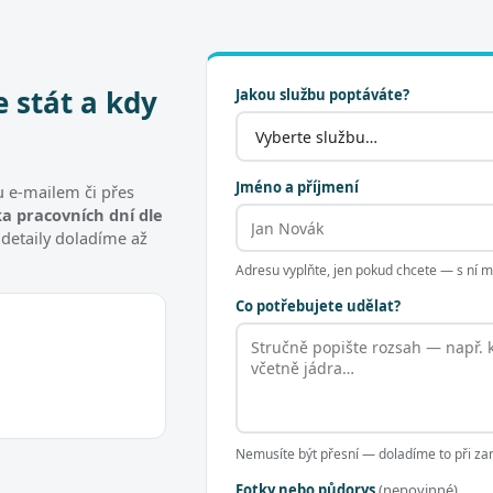
e stát a kdy
Jakou službu poptáváte?
Jméno a příjmení
 e-mailem či přes
a pracovních dní dle
 detaily doladíme až
Adresu vyplňte, jen pokud chcete — s ní
Co potřebujete udělat?
Nemusíte být přesní — doladíme to při za
Fotky nebo půdorys
(nepovinné)