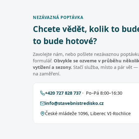
NEZÁVAZNÁ POPTÁVKA
Chcete vědět, kolik to bud
to bude hotové?
Zavolejte nám, nebo pošlete nezávaznou poptávku
formulář.
Obvykle se ozveme v průběhu několik
vytížení a sezony.
Stačí služba, místo a pár vět —
na zaměření.
+420 727 828 737
· Po–Pá 8:00–16:30
info@stavebnistredisko.cz
České mládeže 1096, Liberec VI-Rochlice