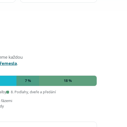
edeme každou
 řemesla
.
7 %
18 %
alby
8. Podlahy, dveře a předání
i fázemi
ady