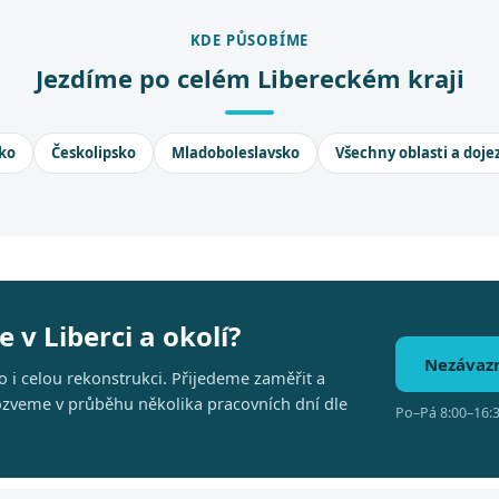
KDE PŮSOBÍME
Jezdíme po celém Libereckém kraji
ko
Českolipsko
Mladoboleslavsko
Všechny oblasti a doje
 v Liberci a okolí?
Nezávaz
 i celou rekonstrukci. Přijedeme zaměřit a
 ozveme v průběhu několika pracovních dní dle
Po–Pá 8:00–16:3