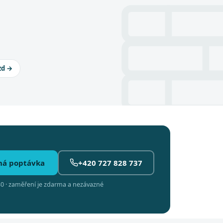
zd →
ná poptávka
+420 727 828 737
0 · zaměření je zdarma a nezávazné