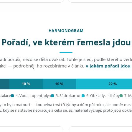
HARMONOGRAM
Pořadí, ve kterém řemesla jdou
adí poruší, něco se dělá dvakrát. Tohle je sled, podle kterého v
ukci — podrobněji ho rozebíráme v článku
v jakém pořadí jdou
10 %
10 %
22 %
stalace
4. Voda, topení, plyn
5. Sádrokarton
6. Obklady a dlažby
7. M
by to bylo matoucí — koupelna trvá tři týdny a dům půl roku, ale poměr mez
 kdy se na stavbě nepracuje a čeká se, až materiál vyzraje; proto jsou obkl