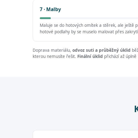
7 · Malby
Maluje se do hotových omítek a stěrek, ale ještě
hotové podlahy by se muselo malovat přes zakrytí
Doprava materiálu,
odvoz suti a průběžný úklid
běž
kterou nemusíte řešit.
Finální úklid
přichází až úplně