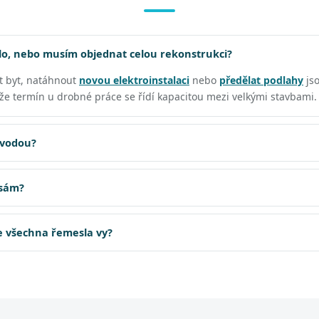
o, nebo musím objednat celou rekonstrukci?
t byt, natáhnout
novou elektroinstalaci
nebo
předělat podlahy
js
, že termín u drobné práce se řídí kapacitou mezi velkými stavbami.
 vodou?
 sám?
te všechna řemesla vy?