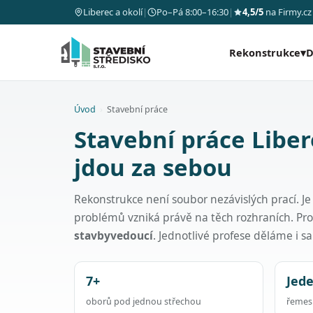
Liberec a okolí
|
Po–Pá 8:00–16:30
|
4,5/5
na Firmy.cz
Rekonstrukce
▾
D
Úvod
›
Stavební práce
Stavební práce Liber
jdou za sebou
Rekonstrukce není soubor nezávislých prací. Je
problémů vzniká právě na těch rozhraních. Pr
stavbyvedoucí
. Jednotlivé profese děláme i 
7+
Jed
oborů pod jednou střechou
řemesl