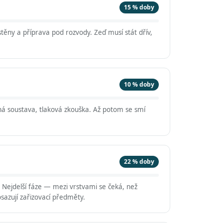
15 % doby
těny a příprava pod rozvody. Zeď musí stát dřív,
10 % doby
á soustava, tlaková zkouška. Až potom se smí
22 % doby
. Nejdelší fáze — mezi vrstvami se čeká, než
sazují zařizovací předměty.