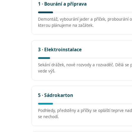
1 · Bourání a příprava
Demontáž, vybourání jader a příček, probourání ot
kterou plánujeme na začátek.
3 · Elektroinstalace
Sekání drážek, nové rozvody a rozvaděč. Dělá se 
vede výš.
5 · Sádrokarton
Podhledy, předstěny a příčky se opláští teprve na
se nechodí.