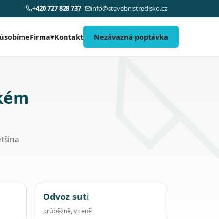
+420 727 828 737
|
info@stavebnistredisko.cz
působíme
Kontakt
Nezávazná poptávka
Firma
▾
akém
ětšina
Odvoz suti
průběžně, v ceně