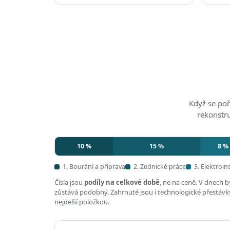
Když se poř
rekonstr
10 %
15 %
8 %
1. Bourání a příprava
2. Zednické práce
3. Elektroin
Čísla jsou
podíly na celkové době
, ne na ceně. V dnech 
zůstává podobný. Zahrnuté jsou i technologické přestávky,
nejdelší položkou.